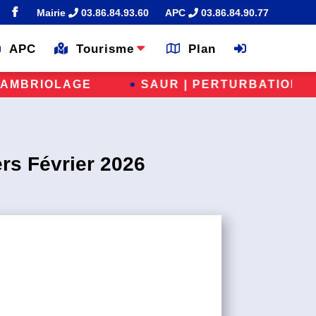
Mairie
03.86.84.93.60
APC
03.86.84.90.77
APC
Tourisme
Plan
SAUR | PERTURBATIONS – LES RÉPARATIONS
rs Février 2026