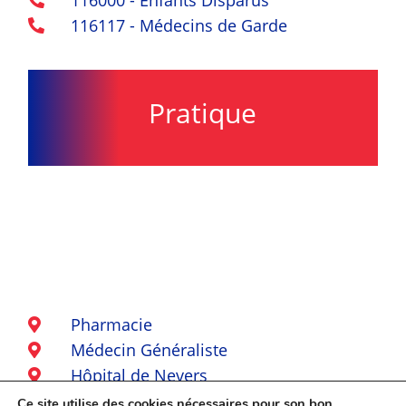
116117 - Médecins de Garde

Pratique
Pharmacie

Médecin Généraliste

Hôpital de Nevers

Hôpital de Decize

Ce site utilise des cookies nécessaires pour son bon