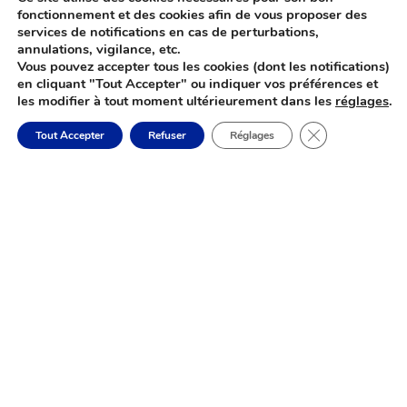
fonctionnement et des cookies afin de vous proposer des
Centre Social du Bazois

services de notifications en cas de perturbations,
Vétérinaire

annulations, vigilance, etc.
Vous pouvez accepter tous les cookies (dont les notifications)
Supermarché

en cliquant "Tout Accepter" ou indiquer vos préférences et
Station Services

les modifier à tout moment ultérieurement dans les
réglages
.
Borne de Recharge

Fermer la banni
Tout Accepter
Refuser
Réglages
Garage

La Région