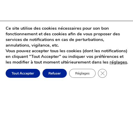
Ce site utilise des cookies nécessaires pour son bon
fonctionnement et des cookies afin de vous proposer des
Pharmacie
services de notifications en cas de perturbations,

annulations, vigilance, etc.
Médecin Généraliste

Vous pouvez accepter tous les cookies (dont les notifications)
Hôpital de Nevers
en cliquant "Tout Accepter" ou indiquer vos préférences et

les modifier à tout moment ultérieurement dans les
réglages
.
Hôpital de Decize

Centre Social du Bazois
Fermer la banni

Tout Accepter
Refuser
Réglages
Vétérinaire

Supermarché

Station Services

Borne de Recharge

Garage
