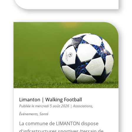
Limanton | Walking Football
mercredi 5 août 2026
|
Associations
,
Événements
,
Santé
La commune de LIMANTON dispose
d'infrastructures sportives (terrain de