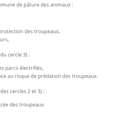
ommune de pâture des animaux :
e protection des troupeaux,
urs,
u cercle 3) :
s parcs électrifiés,
 face au risque de prédation des troupeaux.
es cercles 2 et 3) :
orcée des troupeaux.