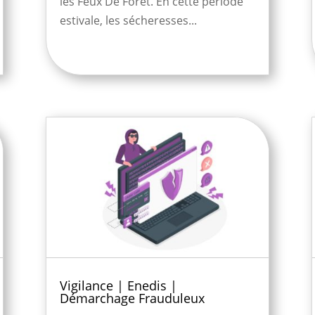
les Feux De Forêt. En cette période
estivale, les sécheresses...
Vigilance | Enedis |
Démarchage Frauduleux