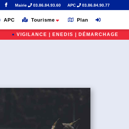
Mairie
03.86.84.93.60
APC
03.86.84.90.77
APC
Tourisme
Plan
ENEDIS | DÉMARCHAGE FRAUDULEUX
SÉ