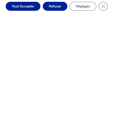
Fermer la banni
Tout Accepter
Refuser
Réglages
15 - Urgence Médicale

17 - Police Secours

18 - Pompiers

112 - Toute Urgence Portable

114 - Urgence SMS

115 - Assistance aux SDF

119 - Enfance en Danger
